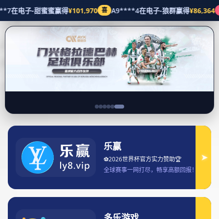
世界杯聚焦：探索历史传奇与
未来之路，见证全球足球盛宴
的激烈碰撞与精彩瞬间
首页
经典案例
世界杯聚焦：探索历史传奇与未来之路，见证全球足球盛
宴的激烈碰撞与精彩瞬间
世界杯聚焦：探索历史传奇与
未来之路，见证全球足球盛宴