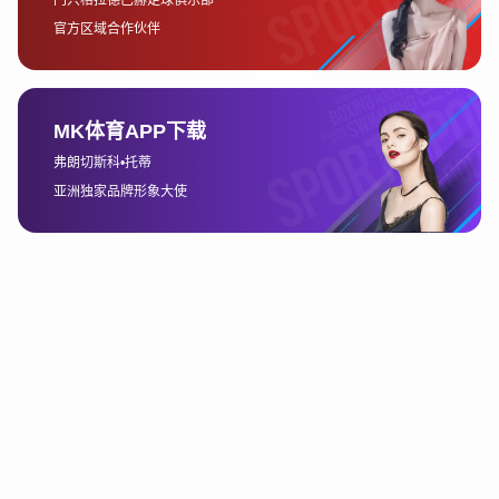
3、技术革新对世界杯的影响
随着科技的飞速发展，世界杯也不断融入了新的技术元素。
从视频助理裁判（VAR）到球场内的高科技设备，技术革新
不断改变着世界杯的面貌，并在一定程度上提升了比赛的公
正性与观赏性。
VAR技术自2018年世界杯首次引入以来，已经成为赛事中
不可或缺的一部分。通过视频回放，裁判可以更加准确地做
出判决，避免了许多争议判罚的出现。尽管VAR的引入一度
引发了部分球迷的争议，但它无疑让比赛变得更加公正，并
且减少了人为错误的可能。
此外，球场上使用的高科技设备，如精准的运动追踪系统和
球员的实时数据分析，也让观众能够更加直观地感受到球员
的竞技状态和比赛的节奏。这些技术不仅提升了观赛体验，
也为球队的战术部署和球员的身体状态监控提供了重要参
考。
4、未来世界杯的发展趋势与变革