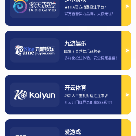
瞻分析
本文围绕“世界杯淘汰赛周末赛程时间全解析精彩对决焦点
赛事一览前瞻分析”展开系统性梳理与深度解读。从整体赛
程结构到关键对阵时间安排，从强队交锋的战术博弈到球星
发挥的决定性作用，再到观赛体验与赛事传播影响，文章将
多维度拆解世界杯淘汰赛周末阶段的核心看点。通过对赛程
节奏的分析，可以更清晰地理解比赛密度与球队体能分配之
间的关系；通过对焦点赛事的前瞻，则能够提前捕捉潜在的
爆点对决与冷门可能性。与此同时，战术层面的变化、阵容
轮换策略以及临场调整，也将在淘汰赛阶段被无限放大，成
为决定胜负的关键因素。最后，文章还将结合观赛方式与赛
事影响力，从球迷体验与全球传播角度进行延展分析，使读
者对整个世界杯淘汰赛周末赛程形成全景式认知。
多宝娱乐