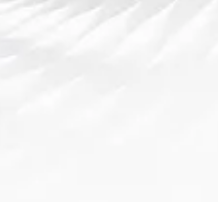
AC米兰vs切尔西让球推荐全面解析胜负走势预
测与赛前数据深度分析
2026-07-04 02:20:51
本篇文章围绕AC米兰与切尔西之间的对决，从让球推荐与
胜负走势的角度出发，结合双方近期状态、历史风格、攻防
数据以及赔率市场变化进行系统性分析。
entity["sports_team","AC Mil...