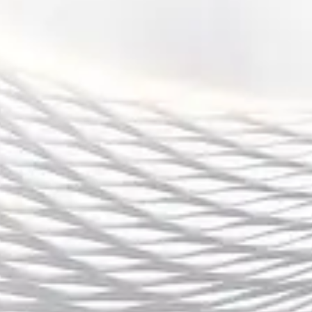
随着数字媒体的发展，观赛方式也更加多元化。除了传统电
视直播外，移动端直播、社交媒体实时互动以及多角度转播
技术，使得球迷可以更全面地参与比赛讨论。特别是在焦点
赛事期间，实时数据分析与战术回放功能进一步提升了观赛
深度。
与此同时，世界杯淘汰赛的传播影响力也在不断扩大。周末
赛程往往吸引全球品牌集中投放广告，使赛事商业价值达到
峰值。比赛不仅是体育竞技的展示平台，更成为文化交流与
商业合作的重要窗口，进一步推动足球运动的全球化发展。
总结：
整体来看，世界杯淘汰赛周末赛程时间安排紧凑且极具战略
意义，不仅考验球队的竞技状态，也对教练组的战术规划与
球员体能管理提出极高要求。从赛程分布到焦点对决，每一