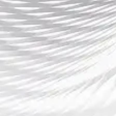
个细节都可能成为影响最终晋级格局的重要变量。
同时，从战术演变到观赛体验，世界杯淘汰赛周末阶段展现
出高度综合性的体育价值与文化意义。它不仅是一场场比赛
的集合，更是一场全球范围内的足球盛宴，通过竞技、媒体
与商业的多重融合，持续放大其世界级赛事的影响力。
2026-07-04 07:41:34