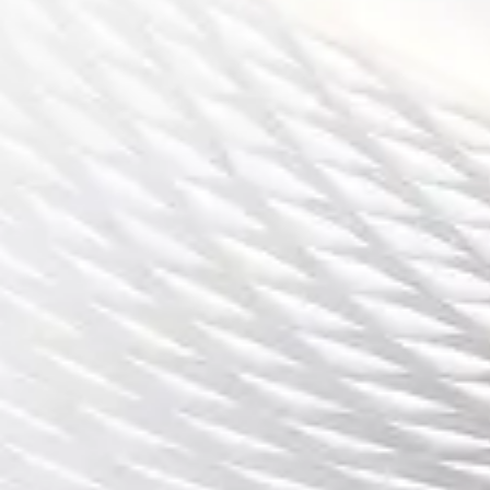
此外，年轻观众群体的崛起正在改变体育消费模式
响力得到持续扩大。FB体育认为，未来体育产业
争。
总结：
通过FB体育独家解析最新赛事动态与明星运动员
化、科技化和全球化的发展阶段。赛事竞争日趋激
比赛呈现出更加精彩纷呈的面貌。无论是团队协作
从长远角度来看，体育不仅是一项竞技活动，更是
析帮助观众深入理解赛事背后的价值与意义，也让
秀运动员的涌现和赛事体系的不断完善，全球体育
:::