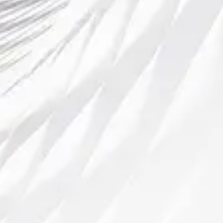
赛事体验升级打
育融合新生态
不断提升，伟德体育正
个体育赛事体验的升