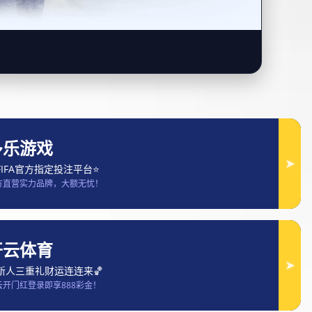
员表现全面盘点
2026-06-13 05:14:23