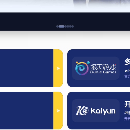
解析最新赛事动态与明星运动
，体育媒体不仅承担着信息传播的职责，更成为连接赛事、
据分析能力、敏锐的赛事观察视角以及深度的运动员表现评
读。本文围绕“FB体育独家解析最新赛事动态与明星运动
趋势、焦点比赛精彩回顾、明星运动员竞技状态分析以及未
场关键数据、战术变化、球员个人发挥以及团队协作表现的
也揭示了顶级运动员在高强度竞争中的成长轨迹与突破方
的热点动态，把握竞技体育的发展脉络，同时感受运动精神