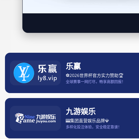
FB体育独家
:::writing{variant="document" id="58341"}
文章摘要：在全球体育赛事竞争日趋激烈的背景下
运动员与观众的重要桥梁。FB体育凭借专业的数
估体系，为广大体育爱好者带来了更具价值的赛事解
员表现全面盘点”这一主题展开，从赛事整体发展
来赛事格局展望四个方面进行深入探讨。通过对赛
全面分析，不仅展现了现代竞技体育的发展特点，
向。文章旨在帮助读者更全面地了解当前体育赛事