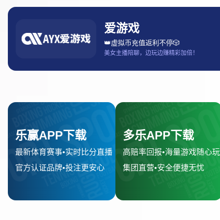
与竞技魅力所带来的无限激情。
赛事格局全面升级
近年来，随着全球体育产业的持续发展，各大联赛
据的整理与分析发现，竞技水平的整体提高已经成
赛事，各支队伍之间的实力差距正在逐渐缩小，比
从赛事组织层面来看，越来越多的赛事开始引入先
迹分析以及视频辅助判罚技术的广泛应用，不仅提
体育认为，科技与体育的深度融合正在推动竞技运
与此同时，全球体育市场的商业化程度不断提高。
生态体系。赛事影响力已经不再局限于比赛本身，
伸。
多宝游戏官网
值得关注的是，新生代运动员的快速成长为赛事注
个人风格迅速崭露头角，成为赛事关注的焦点。这