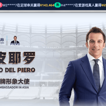
发现多宝娱乐
经典案例
解析最新赛事动态与明星运动
经典案例
FB体育独家解析最新赛事动态与明星运动员表现