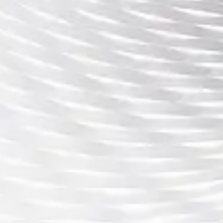
766体育全方
攻略深度解析
2026-06-12 23:15:39
明白了！我会按照你的
约3000字，结构清晰、自