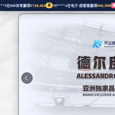
FB体育独家
首页