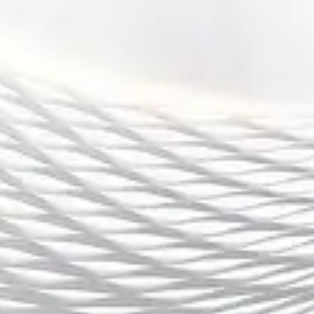
。社交媒体传播、短视频内容以及互动社区建设，使赛事影
不仅是竞技实力的竞争，更是内容创新与用户体验的全面竞
表现全面盘点可以发现，当代体育赛事已经进入更加专业
烈，运动员综合能力持续提升，而先进技术的广泛应用也让
还是个人发挥，都在不断刷新观众对于竞技体育的认知。
一种文化传播和精神传承的重要载体。FB体育通过专业分
人们更加清晰地看到未来体育发展的广阔前景。随着更多优
舞台必将迎来更加辉煌的发展篇章。