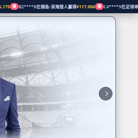
feathery@att.net
13594780347
公司动态
企业服务
联系多宝游戏官网
员表现全面盘点
全面盘点