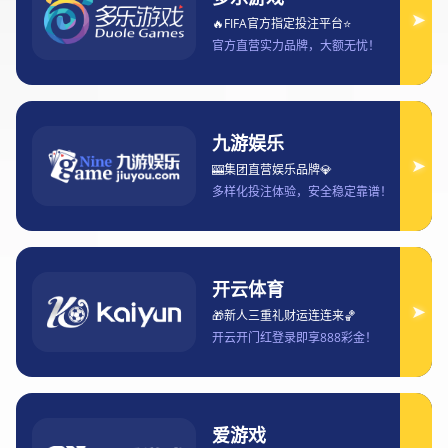
报告专题
本文将围绕“正版体育积分榜打造权威数据解析与赛事排名
趋势观察报告专题”展开深入探讨。首先，我们将简要介绍
正版体育积分榜的基本概念及其在现代体育赛事中的重要
性。接着，本文将从四个主要方面进行详细分析：一是正版
体育积分榜的构建原理与数据来源，二是正版体育积分榜在
赛事排名中的作用与影响，三是如何通过数据解析预测赛事
排名趋势，四是正版体育积分榜对未来体育数据分析的意义
与发展方向。通过这四个方面的分析，旨在全面展示正版体
育积分榜的权威性及其在体育赛事中的不可或缺的地位，并
探讨其在未来发展中可能的趋势和变化。
1、正版体育积分榜的构建原理与
数据来源