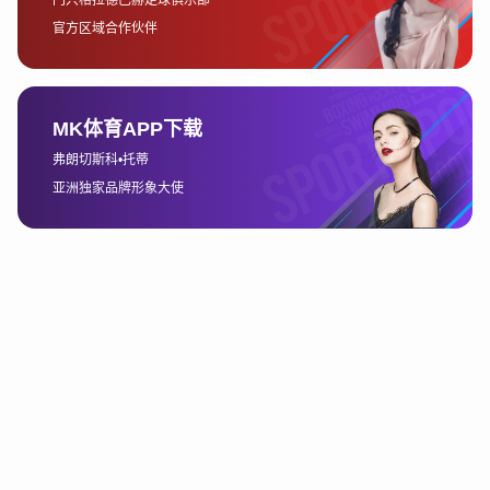
此外，正版体育积分榜还扮演着促进体育市场发展的角色。
排名高的队伍通常能吸引更多的观众和赞助商，积分榜因此
成为赛事宣传的重要工具。随着赛事的曝光度增加，球队和
赞助商的商业利益也得到了更好的保障。与此同时，排名榜
单的变化也在推动着相关体育文化的传播，使得体育赛事的
受众群体和参与度不断扩大。
3、如何通过数据解析预测赛事排
名趋势
正版体育积分榜的价值不仅仅在于记录历史，还在于通过数
据分析预测未来的赛事走势。现代体育赛事的排名趋势预
测，依赖于大量的统计数据和趋势分析。首先，利用历史数
据，如球队的胜率、进球数、失球数等基本统计信息，可以
帮助分析哪些队伍在接下来的比赛中表现较为稳定，哪些队
伍有较强的反弹潜力。通过这些信息的综合分析，可以预判
赛事中某些队伍的潜在排名变化。