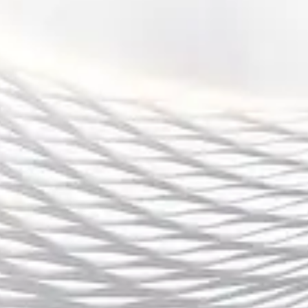
局限于传统的数据记录和排名展示，更多的科技元素将被融
入其中。首先，人工智能和大数据的结合，将使得体育积分
榜不仅能展示实时数据，还能够基于预测模型给出未来赛事
的排名趋势。这种基于算法的动态积分榜，将为球队管理
者、分析师和球迷提供更多的信息支持和决策依据。
其次，未来的正版体育积分榜将可能会更加个性化。球迷可
以根据自己的需求，定制个人的赛事排名展示界面，选择关
注特定的球队或球员，甚至可以根据不同的统计维度（如进
攻效率、控球率等）对积分榜进行自定义显示。这种个性化
的展示方式，将大大提升球迷的互动性和赛事参与感。
另外，随着全球化和互联网的发展，正版体育积分榜的国际
化也将成为未来的一个重要方向。通过与全球各大体育联盟
和赛事组织的深度合作，未来的积分榜将不再局限于某一特
定赛事或地区，而是可以跨国界地展示全球范围内的体育赛
事数据。这一趋势将促进全球体育文化的交流与发展。
总结：
综上所述，正版体育积分榜在体育赛事中的作用至关重要。