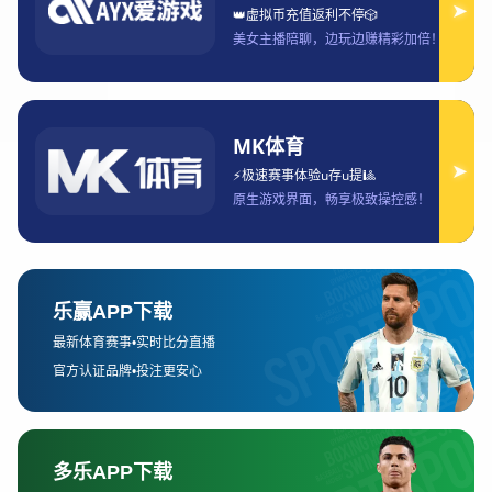
正版体育积分榜作为一种核心的赛事排名工具，其构建依赖
于严谨的数据收集与处理流程。首先，积分榜的建立离不开
各类比赛的赛果数据，包括但不限于胜负情况、进球数、失
球数等基本数据。此外，比赛的场地因素、参赛队伍的历史
表现等也会影响到最终的积分计算。所有这些数据都来自权
威的赛事组织或官方认证平台，确保了积分榜的公正性和透
明度。
其次，正版体育积分榜的数据来源多样，包括了各类体育联
盟的官方统计、媒体合作数据、以及社交平台的互动数据。
这些数据的融合为积分榜的准确性提供了保障。在这个过程
中，数据的实时更新和精准分析尤为重要。为了确保积分榜
反映的排名趋势与赛事的实际情况一致，许多体育赛事也借
助高科技手段进行数据采集和处理，利用大数据和人工智能
技术进一步优化积分榜的构建。
最后，正版体育积分榜的权威性建立在多方审核与校验机制
之上。通常，赛事主办方和各类权威机构会对所有数据进行
反复核对，确保没有错误信息或偏差出现。此外，对于赛事
中的特殊情况（如因天气原因取消比赛等），相关方会及时