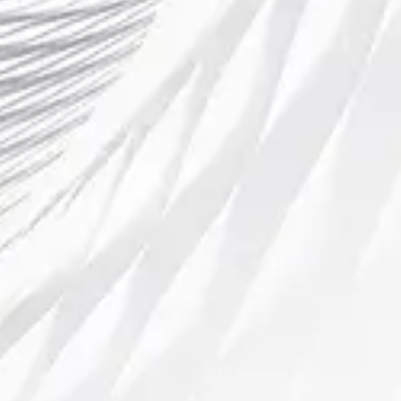
买最便宜的英雄
nds，简称LOL）赛事作为
之一，吸引了大量玩家
渐壮大，越来越多的观
氛围。然而，由...