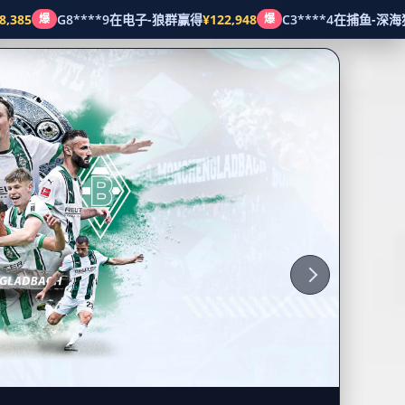
feathery@att.net
13594780347
公司动态
企业服务
联系多宝游戏官网
如何选择合适票种
合适票种