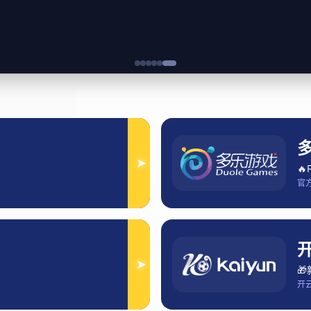
门票价格曝光 电竞爱好者
欢迎的电竞游戏之一，其赛事的门票价格也引起了广泛关
了每年比赛前的一个重要话题。随着DOTA2赛事门票价
人的需求、预算和比赛观看的需求来做出决策。本文将从四
，帮助电竞爱好者做出最合适的决策。首先，我们将分析赛
算选择适当票种，再者讨论观赛体验对票种选择的影响，最
爱好者更加便捷地选择适合自己的门票。