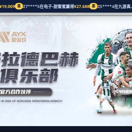
发现多宝娱乐
经典案例
新体育生态平台助力全民
公司动态
优米体育：打造全新体育生态平台助力全民健身与职