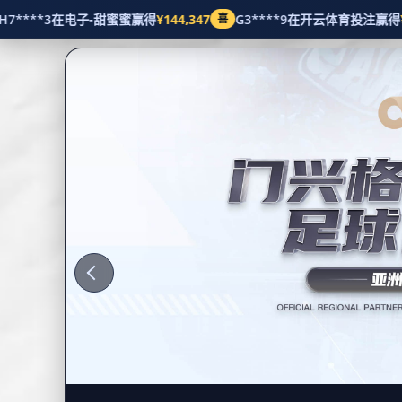
优米体育：打造全
首页