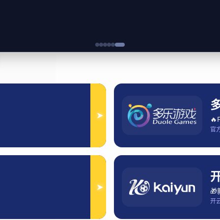
新体育生态平台助力全民
益发展，体育产业的需求和发展趋势也在发生着深刻变化。
力打造一个连接全民健身和职业竞技的桥梁，推动体育行业
述优米体育如何打造全新体育生态平台，助力全民健身与职
与创新、用户体验与社区建设、以及对行业生态的影响等角
作用与未来潜力。
构