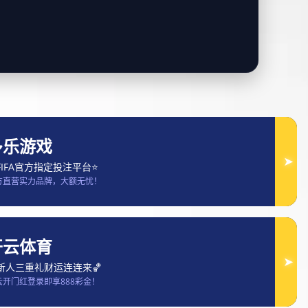
健身与职业竞技发展
2025-03-20 09:54:18