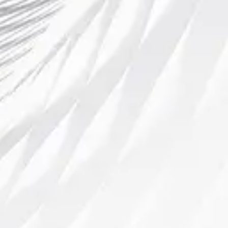
与合作机遇
顶级足球俱乐部之一，
球范围内具有广泛的吸
集团的战略布局已经取
的发展潜力。本篇文章
最新新闻
乐
2026-07-24 18:09:16
魔鬼主场风云再起探秘极致压迫感