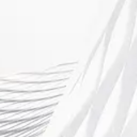
战略布局与发展