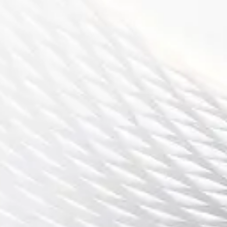
总结：
总的来说，优米体育通过精准的功能定位、创新的
步成为国内体育产业的重要参与者。它通过打破传
个体的健身水平，也推动了体育产业的整体发展。
未来，随着平台技术的进一步创新与优化，优米体
健身的普及，还是推动职业竞技体育的繁荣，优米
员、企业与社会的桥梁，推动体育产业迈向更加多
明博体育：推动