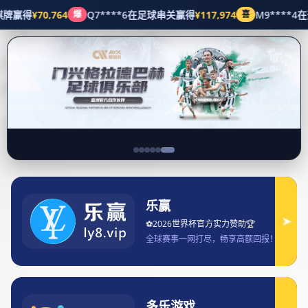
冠竞体育香港分公司助力体育
产业创新发展推动全球市场布
局
首页
公司动态
冠竞体育香港分公司助力体育产业创新发展推动全球市场
布局
冠竞体育香港分公司助力体育
产业创新发展推动全球市场布