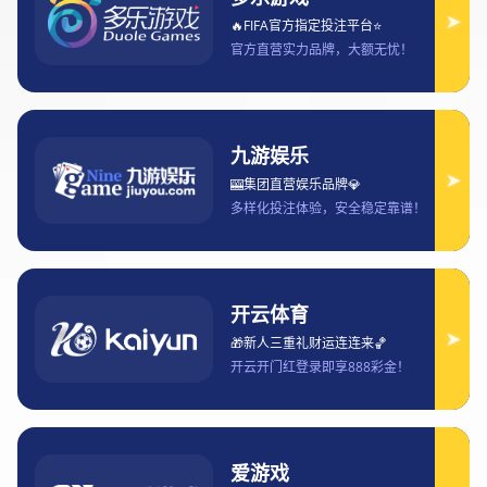
局
冠竞体育香港分公司在推动体育产业创新发展方面，凭借其
卓越的技术创新与全球市场拓展能力，为体育行业的发展注
入了新的活力。随着全球体育产业的迅速发展，冠竞体育香
港分公司通过数字化转型、智能化管理、品牌国际化等多方
面举措，不仅提升了自身的竞争力，也促进了体育产业的整
体创新。本文将从四个方面详细阐述冠竞体育香港分公司如
何助力体育产业创新发展，推动全球市场布局。首先，探讨
公司在数字化体育管理与数据分析领域的突破，其次分析公
司如何通过技术创新提高体育赛事体验，再次讨论品牌的国
际化战略以及最后，介绍冠竞体育香港分公司如何利用本地
化运营支持全球布局。最终，通过总结归纳，全面呈现冠竞
体育香港分公司在全球体育产业中的重要地位。
多宝游戏官网