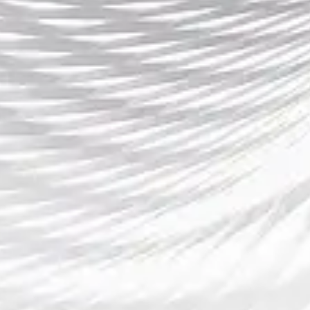
还是战略布局上，都展现了强大的实力。通过精准的市场定
位和深度的技术应用，公司不仅提升了自身的竞争力，还为
全球体育产业的可持续发展贡献了智慧与力量。
未来，冠竞体育将继续秉持创新和全球化的理念，推动体育
产业的数字化、智能化转型，助力全球体育产业实现更加多
元化和全球化的发展。无论是在技术创新、市场拓展还是品
牌建设方面，冠竞体育都将不断超越自我，引领全球体育产
业走向更加辉煌的未来。
2025-03-17 18:43:59
PP体育全面升级打造全新观赛体验引领体育直
播行业新风潮
2025-03-17 16:53:54