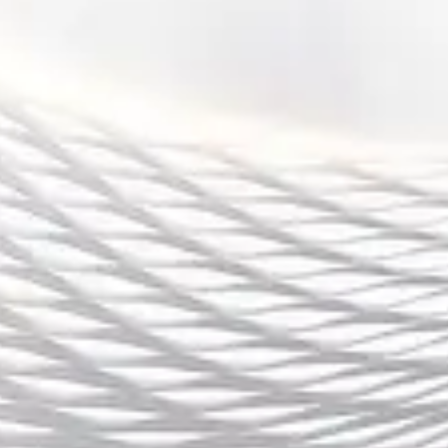
地区的文化和市场需求，快速调整其产品和服务，从而提高
市场接受度和竞争力。例如，在欧洲市场，冠竞体育根据当
地人群的偏好，推出了符合当地文化特色的体育赛事，而在
亚洲市场，公司则重点关注足球和篮球等运动项目的推广。
此外，冠竞体育还注重与各国政府及体育机构的合作，积极
推动体育产业政策的创新和发展。通过与当地的体育资源对
接，冠竞体育能够迅速渗透到本地市场，并为其提供定制化
的体育解决方案。这种本地化策略，使得冠竞体育在全球市
场中能够迅速积累起强大的用户基础和品牌效应。
随着冠竞体育不断加大本地化运营力度，公司已在全球多个
市场建立了稳固的市场基础。通过与本地体育产业的深度融
合，冠竞体育不仅为全球市场提供了创新的体育服务，也推
动了全球体育产业的协同发展，进一步巩固了其在全球市场
的领先地位。
总结：
冠竞体育香港分公司通过一系列的创新举措，为全球体育产
业的发展带来了巨大的推动力。从数字化转型到技术创新，
再到品牌国际化与本地化运营，冠竞体育无论是在技术层面