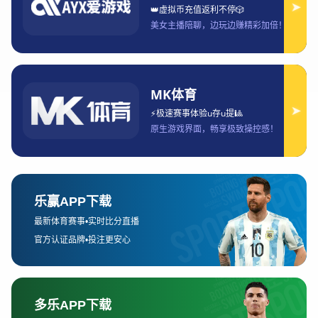
1、数字化转型与数据驱动的体育
管理
冠竞体育香港分公司在数字化转型方面走在了行业的前沿。
随着大数据和人工智能技术的发展，体育产业的管理和运营
方式正在发生深刻变化。冠竞体育通过数据驱动的技术手
段，优化了赛事的组织、分析和预测流程。例如，通过实时
数据采集和分析，能够对球员的表现进行精确评估，为教练
和运动员提供科学的训练指导。同时，数据的准确性与实时
性提升了赛事的观赏性和竞技性，带动了体育产业的全面升
级。
公司不仅为体育赛事提供实时数据监控，还利用大数据分析
预测市场趋势，帮助体育品牌进行精准营销。通过数据平台
的构建，冠竞体育实现了跨领域的数据共享与互动，确保了
赛事运营的高效性与商业化潜力的最大化。这一技术的应
用，推动了体育产业在技术层面的深度创新，提升了观众与
运动员的互动体验，进而加速了全球体育产业数字化发展的