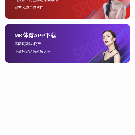
港岛的媒体传播力是推动本地运动文化发展的另一重要因
素。通过传统的电视、广播、报纸等媒体渠道，以及新兴的
社交媒体和网络平台，港岛的体育活动和赛事得到了广泛的
传播。这些媒体不仅为本地居民提供了丰富的体育信息，还
通过直播、短视频等形式将体育活动带到了更多人的眼前。
尤其是在社交媒体的推动下，港岛的体育活动和赛事更加容
易吸引到年轻一代的关注。通过明星运动员的参与、网红活
动的打造，以及社交平台上的互动，港岛的体育文化在全球
范围内获得了更多关注。这种强大的传播效应，不仅让本地
市民对体育产生更浓厚的兴趣，也让世界看到了港岛体育文
化的独特魅力。
此外，港岛还通过合作媒体和体育品牌，共同推动体育赛事
的品牌化和国际化。例如，港岛马拉松、香港公开网球赛等
国际赛事的举办，不仅提升了港岛在全球体育舞台的影响
力，也带动了本地经济的增长。通过这些赛事，港岛的体育
文化影响力不断扩大，吸引了更多人参与和关注。
4、多元化的社区体育参与