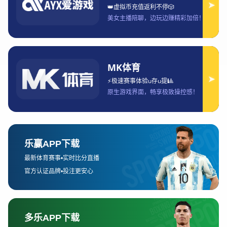
多元化的需求。因此，港岛的体育组织和政府部门开始推出
各种创新性体育活动，如街头篮球赛、极限运动体验、以及
各类马拉松赛事等。这些活动不仅让参与者在挑战自我中体
验乐趣，更重要的是通过独特的活动形式吸引了大批年轻人
参与其中。
例如，近年来在港岛举办的极限运动大赛吸引了大量国际选
手和本地年轻人的关注。这种活动不仅展示了港岛在极限运
动领域的国际影响力，同时也为市民提供了更为丰富的运动
选择。在这样的活动中，参与者不仅能锻炼身体，还能激发
竞争意识，增强团队合作精神，成为当地居民日常生活的一
部分。
此外，港岛的体育活动还特别注重与时俱进。例如，结合现
代科技发展，虚拟体育和电竞赛事也逐渐进入公众视野。这
些新兴项目不仅符合年轻人的娱乐需求，同时也为传统体育
活动注入了新鲜血液，吸引了更多不同年龄层的人参与体育
文化建设。
2、丰富的体育设施建设