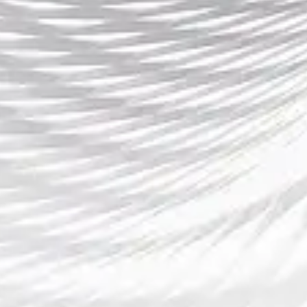
冠誉体育携手创新科技引领未来体育产业发展
新机遇
2025-03-12 17:14:00
随着科技的迅猛发展，体育产业在全球范围内迎来了前所未
有的机遇与挑战。冠誉体育作为一家领先的体育科技公司，
在创新科技的推动下，正在为未来的体育产业带来新的机
遇。本文将从四个方面详细探讨冠誉体育携手创新科...
亚博体育中国市场发展动态与未来趋势分析
2025-03-14 03:18:32