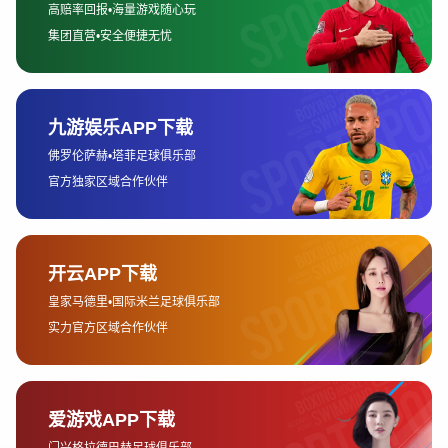
港岛的体育设施建设无疑是其引领体育文化潮流的重要支
撑。近年来，港岛大力投资于体育设施的建设与更新，不仅
提高了居民的运动参与度，也为各类赛事提供了良好的硬件
支持。从市区到郊外，各类体育馆、健身房、户外运动场地
等设施遍布全城，满足了市民对不同类型体育活动的需求。
其中，许多设施不仅仅是传统的运动场地，还注重与环境的
结合。例如，港岛的自行车道和跑步道在设计上充分考虑了
城市景观和自然环境的融合，为市民提供了更为舒适和安全
的运动空间。这样的设施建设不仅让市民的运动体验更为丰
富，同时也推动了环保意识的提升，成为港岛文化的一部
分。
此外，港岛还推动了智能化运动设施的应用。例如，通过智
能健身设备的引入，市民可以实时监测自己的运动数据，调
整运动强度，达到更好的健身效果。这种智能化设施的普
及，不仅增加了运动的趣味性，也让运动更加科学、精准，
吸引了更多年轻人和技术爱好者的参与。
3、强大的媒体传播力