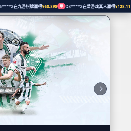
feathery@att.net
13594780347
公司动态
企业服务
联系多宝游戏官网
动健身全攻略
全攻略