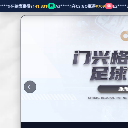
猫头鹰体育
首页