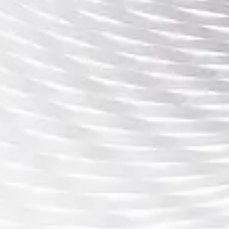
朗斯欧洲杯首发
布局深度解读及
2026-07-05 08:26:05
本文以法甲球队entity[
球俱乐部"]在“欧洲
围绕其阵容结构、战术
制展开深度解析，并结合其