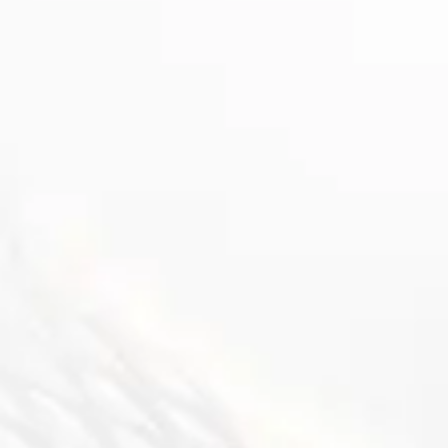
此外，平台还积极倡导积极向上的运动理念，鼓励
坚韧品质。通过体育文化传播与价值引导，进一步
总结：
总体来看，猫头鹰体育通过构建覆盖赛事资讯、专
体系，为广大体育爱好者提供了全面而系统的信息
用户对于体育内容的多样化需求，也提升了体育信
多宝游戏试玩
未来，随着数字技术与体育产业的深度融合，猫头
康管理以及体育文化推广等方面不断创新发展。通
户深入了解体育世界、科学开展运动锻炼，并共同