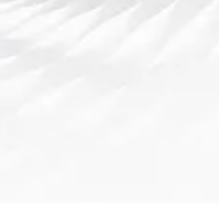
朗斯欧洲杯首发阵容全面解析与战术布局深度
解读及新赛季前景展望
2026-07-05 08:26:05
本文以法甲球队entity["sports_team","朗斯","法国足球俱乐
部"]在“欧洲杯假想首发阵容”为核心切入点，围绕其阵容结