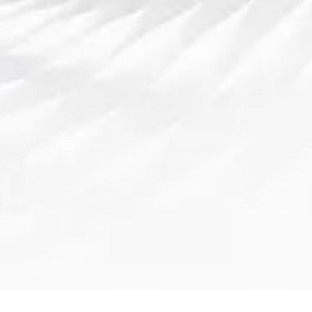
2024-12-25 22:12:31
文章摘要：天博娱乐（中国）作为智能娱乐领域的先锋企
业，凭借其深厚的技术积累和创新驱动，成功引领行业走向
新的发展高峰。本文将从多个维度详细分析天博娱乐（中
国）在推动智能娱乐生态建设、助力行业升级与数字化...
3377体育中国平台全面升级 推动数字体育与智
能化发展新趋势
2024-12-28 22:12:29
文章摘要：随着数字技术和智能化设备的不断发展，体育行
业也迎来了全新的变革。3377体育中国平台的全面升级正
是这一趋势的积极响应，通过先进的数字化手段和智能技术
推动着体育产业的现代化进程。本文将从四个方...