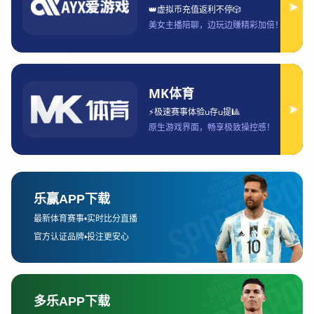
述，本文将全面展示飞博体育如何引领体育科技创新，创造
全新的智能运动体验。
1、人工智能赋能运动平台
飞博体育的智能运动平台基于人工智能技术，提供了高度个
性化的运动体验。人工智能作为体育科技的重要组成部分，
能够通过实时分析运动数据，为用户量身定制个性化的运动
方案。飞博体育利用AI技术，结合用户的运动能力、健康状
况及目标需求，生成精准的训练计划，最大限度地提升运动
效果和用户的参与感。
通过人工智能的深度学习，飞博体育的智能运动平台能够实
时监控用户的运动状态，识别运动过程中的关键指标，如心
率、运动强度等，并根据这些数据进行动态调整，确保用户
始终处于最佳的训练状态。与传统的健身指导模式不同，飞
博体育的AI系统能够持续跟踪用户的进展，并在每次运动后
提供数据反馈，帮助用户优化运动计划。
人工智能不仅在运动方案的定制方面发挥作用，还在用户行
为预测和运动效果评估方面展现出强大的能力。飞博体育通