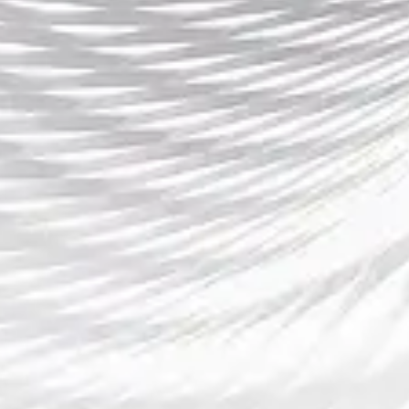
体育极大提升了运动体验的效率和趣味性。同时，飞博体育
通过生态圈建设，推动了体育产业的全面升级，为整个行业
的发展注入了新的动力。飞博体育不仅是体育科技创新的先
行者，更是智能运动体验的开创者。
随着飞博体育不断推进技术创新与生态建设，未来的体育科
技行业将迎来更多的突破与发展。飞博体育的成功经验为体
育科技的发展提供了宝贵的借鉴，也为用户带来了更智能、
更科学、更个性化的运动体验。可以预见，在不久的将来，
飞博体育将在智能运动平台的建设和体育产业的创新中继续
引领潮流，推动体育科技迈向更加辉煌的未来。
2024-12-26 22:12:30
天博娱乐（中国）引领创新发展 打造智能娱乐
新生态 助力行业升级与数字化转型