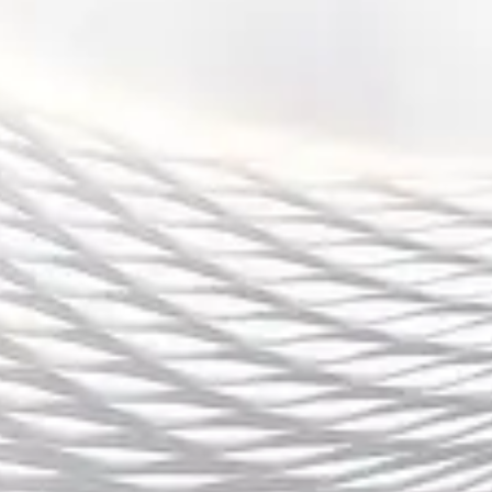
合作，推动了运动培训、康复治疗等服务的智能化升级，用
户不仅可以在平台上获得个性化的运动方案，还可以根据自
身需求选择相应的运动教练、康复师等服务。通过这种全方
位的服务支持，飞博体育大大提升了用户的满意度和平台的
粘性。
更重要的是，飞博体育的生态圈建设不仅限于用户层面，还
向行业层面扩展。飞博体育通过与各大运动赛事、体育媒体
平台等的合作，为行业提供了新的商业模式和增长机会。在
这种生态圈的推动下，飞博体育不仅促进了智能运动平台的
快速发展，还为整个体育产业带来了前所未有的创新和升
级。
总结：
飞博体育通过融合人工智能、大数据、云计算等前沿技术，
打造了一个智能运动平台，为用户提供了个性化、精准的运
动指导。通过精准的数据分析和智能硬件的创新应用，飞博