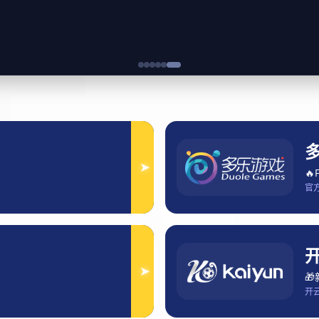
轻运动员注入力量与信心，
竞技场上大放异彩，更以自身的经历和成就为年轻一代运动
个人的突破，也为羽毛球运动的新一代运动员提供了榜样和
自己的努力和成就，帮助年轻羽坛选手崛起，激励他们勇敢
样作用
累月的刻苦训练与坚持不懈的努力。从她早期的羽毛球学习