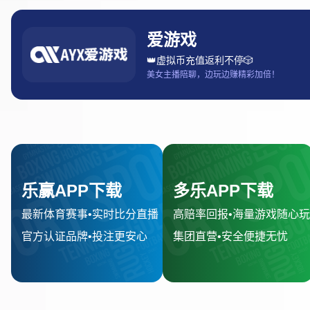
到逐步崭露头角，她所走过的每一步都是对年轻选
运动员眼中的楷模。
在过去的几年里，孙颖莎接连斩获了多个世界级赛
际羽坛的地位，同时也展现了年轻运动员如何通过
年轻运动员的精神支柱。
孙颖莎的成功不仅来自于她的技能，更在于她的心
利中汲取教训，反思自我，并迅速调整状态。这种
多宝游戏平台
2、孙颖莎在年轻运动员中
孙颖莎的成功经验为年轻运动员提供了许多值得借
以自己坚韧不拔的性格和不懈追求的态度，向年轻
作为一名顶级运动员，孙颖莎在训练和比赛中的精
在每次比赛前后的分析总结，以及比赛中的战术应
后，能够更好地把握比赛节奏，提升自己的竞技水