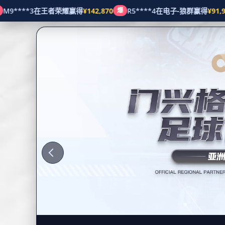
孙颖莎致力于为年
首页
公