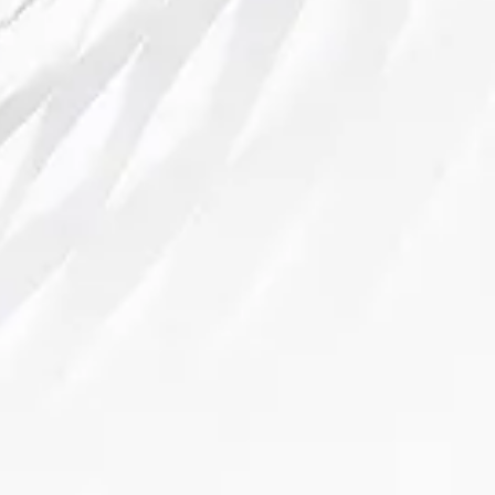
最新新闻
乐
2026-07-24 18:09:16
魔鬼主场风云再起探秘极致压迫感
背后的传奇力量与胜利密码全篇
2026-07-23 18:09:07
足球视频裁判介入条件研究与判罚
戏官网
准确性提升机制及应用深入探析路
径
2026-07-22 19:22:52
足球友谊赛和热身赛有何区别一文