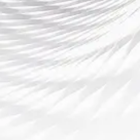
导航
发现多宝娱
提交
pe your E-Mail
经典案例
公司动态
企业服务
联系多宝游