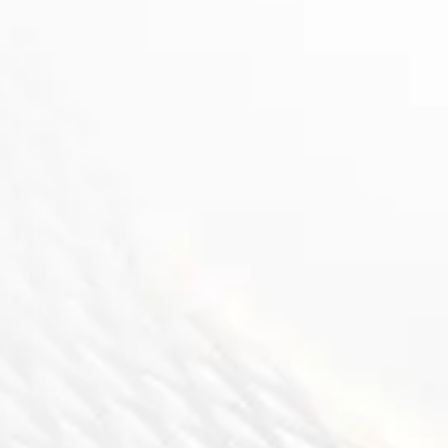
孙颖莎在羽毛球领域的崭露头角，也促使了国内羽
羽毛球协会，在她的影响下更加注重年轻运动员的
她与羽毛球教练团队的紧密合作，为年轻选手提供
还是在心理素质的强化，孙颖莎都为年轻运动员们
仅有助于年轻选手的个人成长，也为中国羽毛球的
孙颖莎推动的羽毛球人才培养体系，重视学员的全
选手不仅能够在羽毛球技术上有所突破，更能在心
式，让更多的羽毛球天才得以涌现，并为中国羽毛
总结：
孙颖莎作为中国羽毛球的一颗璀璨明珠，她不仅凭
行动为新一代运动员带来了希望与信心。她的成功
羽毛球这条道路上不断追求卓越。
她推动羽毛球人才培养体系的改革，使得年轻选手