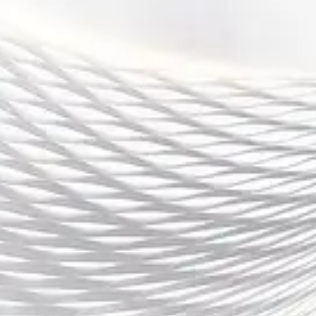
响力深远，势必成为中国羽毛球事业发展的重要推动力。
界杯的完整指南及推
KPL直播全程回顾与
烈对决点燃电竞热潮
2025-08-24 15:19:32
，许多球迷希望通过安卓设备
《KPL直播全程回顾与精彩赛
无论是在家中、在办公室还是
竞热潮》是对KPL（王者荣
设备观看世界杯已成为日益流
回顾与深度解析，带领读者重
提供一份详尽的指南，帮助你
的精彩瞬间与激烈对决，剖析
队合作的智...